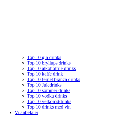
Top 10 gin drinks
Top 10 bryllups drinks
Top 10 alkoholfrie drinks
Top 10 kaffe drink
Top 10 fernet branca drinks
Top 10 Juledrinks
Top 10 sommer drinks
Top 10 vodka drinks
Top 10 velkomstdrinks
Top 10 drinks med vin
Vi anbefaler