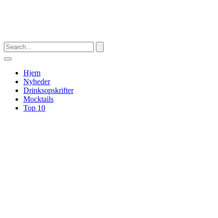
Hjem
Nyheder
Drinksopskrifter
Mocktails
Top 10