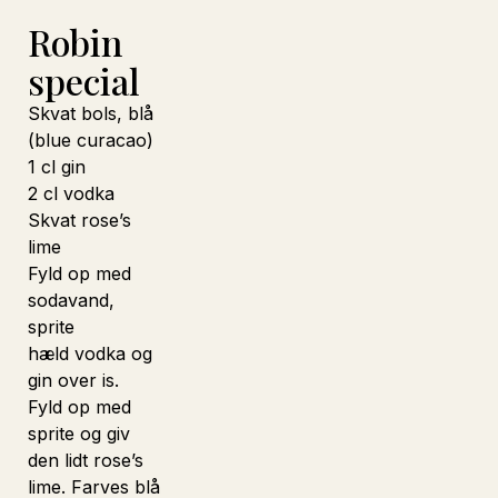
Robin
special
Skvat bols, blå
(blue curacao)
1 cl gin
2 cl vodka
Skvat rose’s
lime
Fyld op med
sodavand,
sprite
hæld vodka og
gin over is.
Fyld op med
sprite og giv
den lidt rose’s
lime. Farves blå