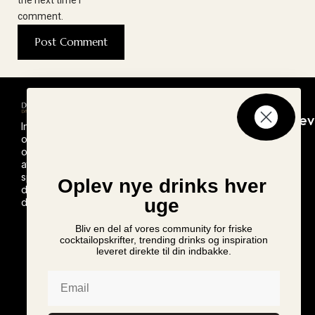
the next time I
comment.
Seneste
Nyheder
Nyhedsbrev
Inspiration
opskrifter
Ny Monin
Tilmeld dig
og
vores
Rabarber
opskrifter til
nyhedsbrev
Sirup
at lave
Brandy
lanceres i
spændende
Oplev nye drinks hver
Alexander
drinks
Danmark
uge
derhjemme
Mr. & Mrs.
T Bloody
Bellini
Bliv en del af vores community for friske
Mary Mix
cocktailopskrifter, trending drinks og inspiration
leveret direkte til din indbakke.
vender
tilbage til
Email
Danmark
Monin