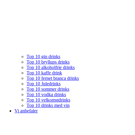
Top 10 gin drinks
Top 10 bryllups drinks
Top 10 alkoholfrie drinks
Top 10 kaffe drink
Top 10 fernet branca drinks
Top 10 Juledrinks
Top 10 sommer drinks
Top 10 vodka drinks
Top 10 velkomstdrinks
Top 10 drinks med vin
Vi anbefaler