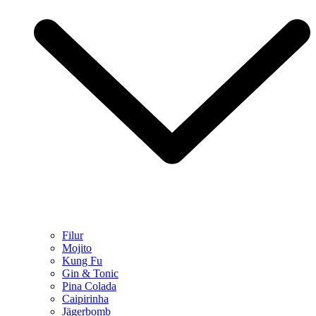
Filur
Mojito
Kung Fu
Gin & Tonic
Pina Colada
Caipirinha
Jägerbomb