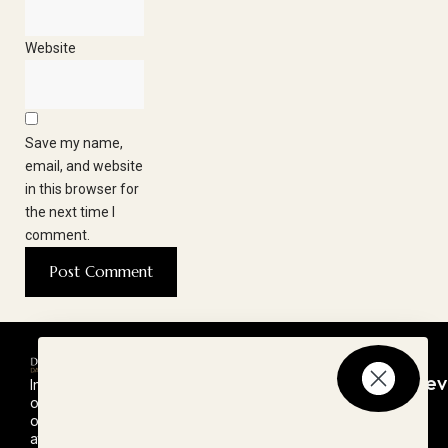
Website
Save my name,
email, and website
in this browser for
the next time I
comment.
Seneste
Nyheder
Nyhedsbrev
Inspiration
opskrifter
Ny Monin
Tilmeld dig
og
vores
opskrifter til
Rabarber
nyhedsbrev
at lave
Sirup