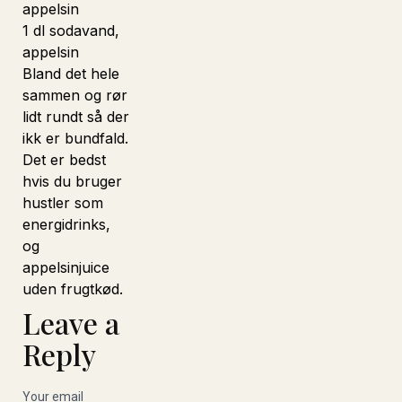
appelsin
1 dl sodavand,
appelsin
Bland det hele
sammen og rør
lidt rundt så der
ikk er bundfald.
Det er bedst
hvis du bruger
hustler som
energidrinks,
Heliumb
Earlybir
Ginbuti
Plakana
Eventz
Heliumb
Earlybir
Ginbuti
Plakana
Eventz
Heliumb
Earlybir
Ginbuti
Plakana
Eventz
og
appelsinjuice
uden frugtkød.
Leave a
Reply
Your email