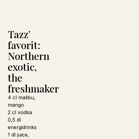
Tazz’
favorit:
Northern
exotic,
the
freshmaker
4 cl malibu,
mango
2 cl vodka
0,5 dl
energidrinks
1 dl juice,