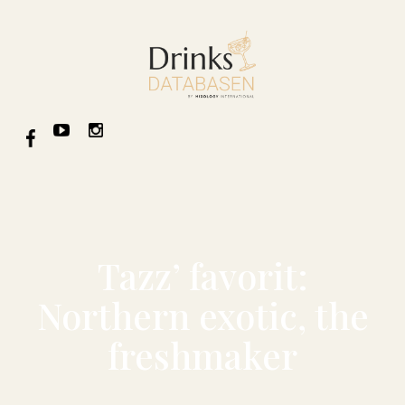
Tazz’ favorit:
Northern exotic, the
freshmaker