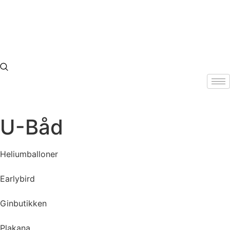
Skip
to
content
U-Båd
Heliumballoner
Earlybird
Ginbutikken
Plakana