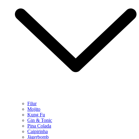
Filur
Mojito
Kung Fu
Gin & Tonic
Pina Colada
Caipirinha
Jägerbomb