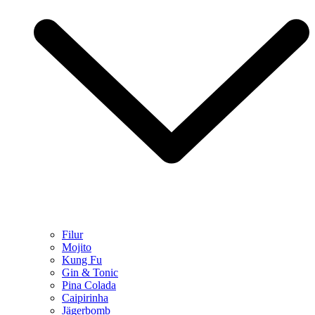
Filur
Mojito
Kung Fu
Gin & Tonic
Pina Colada
Caipirinha
Jägerbomb