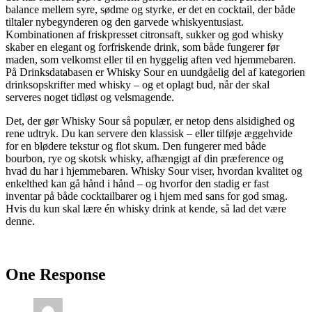
balance mellem syre, sødme og styrke, er det en cocktail, der både
tiltaler nybegynderen og den garvede whiskyentusiast.
Kombinationen af friskpresset citronsaft, sukker og god whisky
skaber en elegant og forfriskende drink, som både fungerer før
maden, som velkomst eller til en hyggelig aften ved hjemmebaren.
På Drinksdatabasen er Whisky Sour en uundgåelig del af kategorien
drinksopskrifter med whisky – og et oplagt bud, når der skal
serveres noget tidløst og velsmagende.
Det, der gør Whisky Sour så populær, er netop dens alsidighed og
rene udtryk. Du kan servere den klassisk – eller tilføje æggehvide
for en blødere tekstur og flot skum. Den fungerer med både
bourbon, rye og skotsk whisky, afhængigt af din præference og
hvad du har i hjemmebaren. Whisky Sour viser, hvordan kvalitet og
enkelthed kan gå hånd i hånd – og hvorfor den stadig er fast
inventar på både cocktailbarer og i hjem med sans for god smag.
Hvis du kun skal lære én whisky drink at kende, så lad det være
denne.
One Response