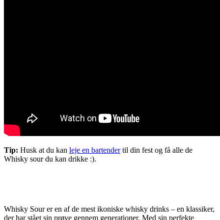
Tip:
Husk at du kan
leje en bartender
til din fest og få alle de
Whisky sour du kan drikke :).
Whisky Sour er en af de mest ikoniske whisky drinks – en klassiker,
der har stået sin prøve gennem generationer. Med sin perfekte