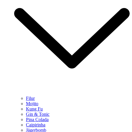
Filur
Mojito
Kung Fu
Gin & Tonic
Pina Colada
Caipirinha
Jägerbomb