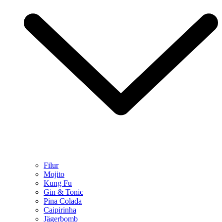
Filur
Mojito
Kung Fu
Gin & Tonic
Pina Colada
Caipirinha
Jägerbomb