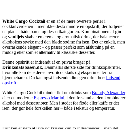
White Cargo Cocktail
er en af de mere oversete perler i
cocktailverdenen – men ikke desto mindre en opskrift, der fortjener
en plads i både baren og dessertkategorien. Kombinationen af
gin
og
vaniljeis
skaber en cremet og aromatisk drink, der balancerer
alkoholens styrke med den bløde sødme fra isen. Det er enkelt, men
overraskende elegant – og passer perfekt som afslutning på en
middag eller som et alternativ til klassiske desserter.
Denne opskrift er indsendt af en privat bruger på
Drinksdatabasen.dk
, Danmarks største side for drinksopskrifter,
hvor alle kan dele deres favoritcocktails og eksperimenter fra
hjemmebaren. Du kan også indsende din egen drink her:
Indsend
opskrift
White Cargo Cocktail minder lidt om drinks som
Brandy Alexander
eller en moderne
Espresso Martini
,
i den forstand at den kombinerer
alkohol med dessertnoter. Men i stedet for fløde eller kaffe er det
isen, der gør hele forskellen her – både i tekstur og temperatur.
Drinken er nem at lave og kræver kun to ingredienser – men det