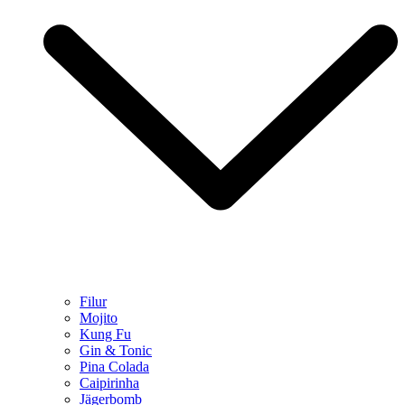
Filur
Mojito
Kung Fu
Gin & Tonic
Pina Colada
Caipirinha
Jägerbomb