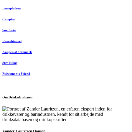
Lossepladsen
Campino
Sort Svin
Ræserlømmel
Kongen af Danmark
Stiv kuling
Fisherman’s Friend
Om Drinksdatabasen
Zander Lauritzen Hansen