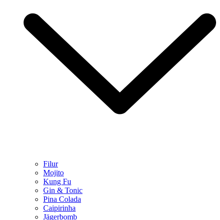
Filur
Mojito
Kung Fu
Gin & Tonic
Pina Colada
Caipirinha
Jägerbomb