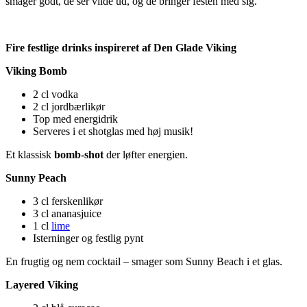
smager godt, de ser vilde ud, og de bringer festen med sig.
Fire festlige drinks inspireret af Den Glade Viking
Viking Bomb
2 cl vodka
2 cl jordbærlikør
Top med energidrik
Serveres i et shotglas med høj musik!
Et klassisk
bomb-shot
der løfter energien.
Sunny Peach
3 cl ferskenlikør
3 cl ananasjuice
1 cl
lime
Isterninger og festlig pynt
En frugtig og nem cocktail – smager som Sunny Beach i et glas.
Layered Viking