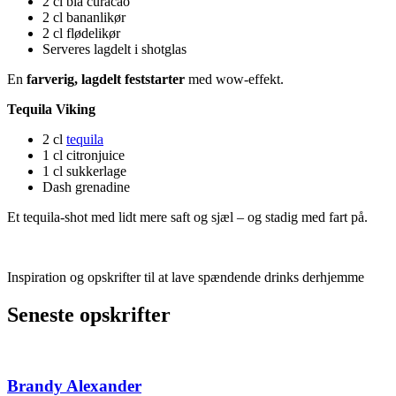
2 cl blå curacao
2 cl bananlikør
2 cl flødelikør
Serveres lagdelt i shotglas
En
farverig, lagdelt feststarter
med wow-effekt.
Tequila Viking
2 cl
tequila
1 cl citronjuice
1 cl sukkerlage
Dash grenadine
Et tequila-shot med lidt mere saft og sjæl – og stadig med fart på.
Inspiration og opskrifter til at lave spændende drinks derhjemme
Seneste opskrifter
Brandy Alexander