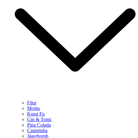
Filur
Mojito
Kung Fu
Gin & Tonic
Pina Colada
Caipirinha
Jägerbomb