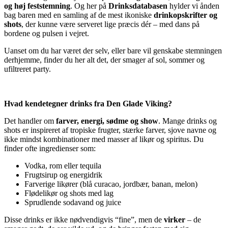
og høj feststemning
. Og her på
Drinksdatabasen
hylder vi ånden
bag baren med en samling af de mest ikoniske
drinkopskrifter og
shots
, der kunne være serveret lige præcis dér – med dans på
bordene og pulsen i vejret.
Uanset om du har været der selv, eller bare vil genskabe stemningen
derhjemme, finder du her alt det, der smager af sol, sommer og
ufiltreret party.
Hvad kendetegner drinks fra Den Glade Viking?
Det handler om
farver, energi, sødme og show
. Mange drinks og
shots er inspireret af tropiske frugter, stærke farver, sjove navne og
ikke mindst kombinationer med masser af likør og spiritus. Du
finder ofte ingredienser som:
Vodka, rom eller tequila
Frugtsirup og energidrik
Farverige likører (blå curacao, jordbær, banan, melon)
Flødelikør og shots med lag
Sprudlende sodavand og juice
Disse drinks er ikke nødvendigvis “fine”, men de
virker
– de