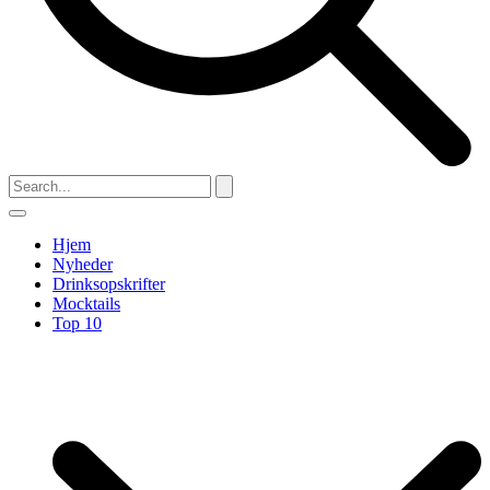
Hjem
Nyheder
Drinksopskrifter
Mocktails
Top 10