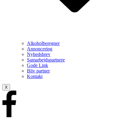
Alkoholberegner
Annoncering
Nyhedsbrev
Samarbejdspartnere
Gode Link
Bliv partner
Kontakt
X