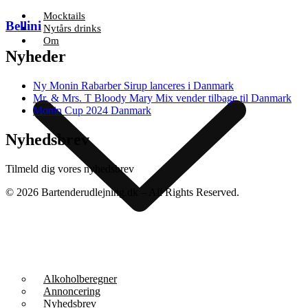
Mocktails
Bellini
Nytårs drinks
Om
Nyheder
Ny Monin Rabarber Sirup lanceres i Danmark
Mr. & Mrs. T Bloody Mary Mix vender tilbage til Danmark
Monin Cup 2024 Danmark
Nyhedsbrev
Tilmeld dig vores nyhedsbrev
© 2026 Bartenderudlejning.dk – All Rights Reserved.
Privatlivspolitik
|
Bliv annoncør
|
Kontakt os
Alkoholberegner
Annoncering
Nyhedsbrev