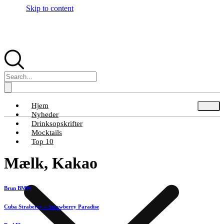
Skip to content
Hjem
Nyheder
Drinksopskrifter
Mocktails
Top 10
Mælk, Kakao
Brun BMW
Cuba Straberry – Strawberry Paradise