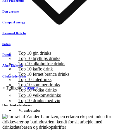
Rød Flagermus
Den grønne
Campari energy
Karamel Bolsche
Satan
Top 10 gin drinks
Dumle
Top 10 bryllups drinks
Top 10 alkoholfrie drinks
After Eight #2
Top 10 kaffe drink
Top 10 fernet branca drinks
Chokolade drøm
Top 10 Juledrinks
Top 10 sommer drinks
« Tidligere
Næste »
Top 10 vodka drinks
Top 10 velkomstdrinks
Top 10 drinks med vin
Om Drinksdatabasen
Vi anbefaler