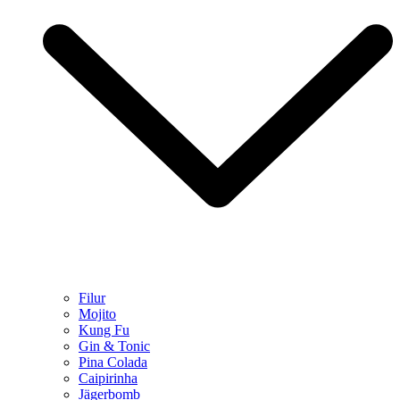
Filur
Mojito
Kung Fu
Gin & Tonic
Pina Colada
Caipirinha
Jägerbomb