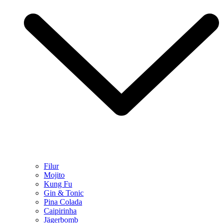
Filur
Mojito
Kung Fu
Gin & Tonic
Pina Colada
Caipirinha
Jägerbomb