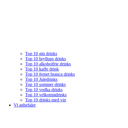
Top 10 gin drinks
Top 10 bryllups drinks
Top 10 alkoholfrie drinks
Top 10 kaffe drink
Top 10 fernet branca drinks
Top 10 Juledrinks
Top 10 sommer drinks
Top 10 vodka drinks
Top 10 velkomstdrinks
Top 10 drinks med vin
Vi anbefaler