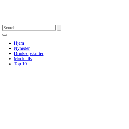
Hjem
Nyheder
Drinksopskrifter
Mocktails
Top 10