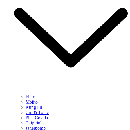
Filur
Mojito
Kung Fu
Gin & Tonic
Pina Colada
Caipirinha
Jägerbomb