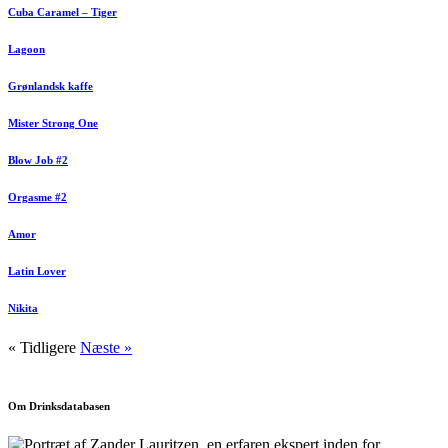
Cuba Caramel – Tiger
Lagoon
Grønlandsk kaffe
Mister Strong One
Blow Job #2
Orgasme #2
Amor
Latin Lover
Nikita
« Tidligere
Næste »
Om Drinksdatabasen