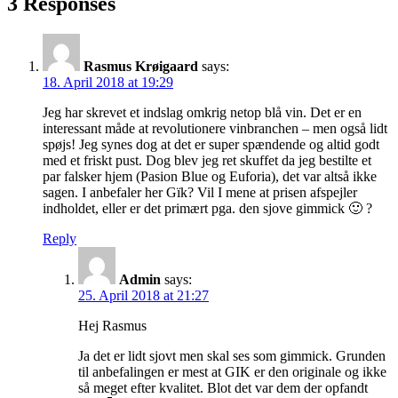
3 Responses
Rasmus Krøigaard
says:
18. April 2018 at 19:29
Jeg har skrevet et indslag omkrig netop blå vin. Det er en
interessant måde at revolutionere vinbranchen – men også lidt
spøjs! Jeg synes dog at det er super spændende og altid godt
med et friskt pust. Dog blev jeg ret skuffet da jeg bestilte et
par falsker hjem (Pasion Blue og Euforia), det var altså ikke
sagen. I anbefaler her Gïk? Vil I mene at prisen afspejler
indholdet, eller er det primært pga. den sjove gimmick 🙂 ?
Reply
Admin
says:
25. April 2018 at 21:27
Hej Rasmus
Ja det er lidt sjovt men skal ses som gimmick. Grunden
til anbefalingen er mest at GIK er den originale og ikke
så meget efter kvalitet. Blot det var dem der opfandt