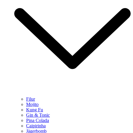
Filur
Mojito
Kung Fu
Gin & Tonic
Pina Colada
Caipirinha
Jägerbomb